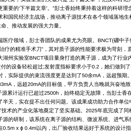
更重要的‘下半篇文章’。”彭士香始终秉持着这样的科研理
求和国民经济主战场，推动离子源技术在各个领域落地生
生命、推动发展的强大力量。
端医疗领域，彭士香团队的成果尤为亮眼。BNCT(硼中子
症治疗的精准手术刀”，其对质子源的性能要求极为苛刻，
湖州实验室BNCT项目量身打造的离子源，成为了行业内
付的设备轻松超过;发射度指标要求小于0.2，她们做到了0
时，实际提供的束流强度更是达到了50余mA，远超预期。
33mA，远超20mA的目标值，甲方负责人当晚就兴奋地致
离子源累计运行已超过2500h，始终稳定无故障，当彭士
了半天，实在提不出任何问题。该成果成功助力合作单位
T技术的产业化落地奠定了坚实基础。2025年底完成了同
子源的研制，该系统在离子源的结构、微波系统、进气系
.5m x ϕ 0.4m以内，出厂验收结果远好于系统的设