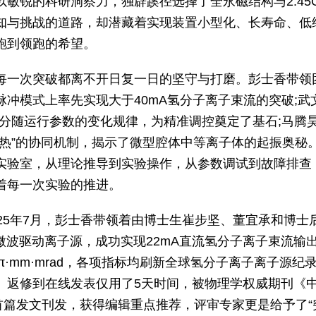
敏锐的科研洞察力，独辟蹊径选择了全永磁结构与2.45
知与挑战的道路，却潜藏着实现装置小型化、长寿命、低
跑到领跑的希望。
每一次突破都离不开日复一日的坚守与打磨。彭士香带领
冲模式上率先实现大于40mA氢分子离子束流的突破;武
组分随运行参数的变化规律，为精准调控奠定了基石;马腾
加热”的协同机制，揭示了微型腔体中等离子体的起振奥秘
实验室，从理论推导到实验操作，从参数调试到故障排查
着每一次实验的推进。
025年7月，彭士香带领着由博士生崔步坚、董宜承和博士
Hz微波驱动离子源，成功实现22mA直流氢分子离子束流输
2π·mm·mrad，各项指标均刷新全球氢分子离子离子源
、返修到在线发表仅用了5天时间，被物理学权威期刊《中
目作为首篇发文刊发，获得编辑重点推荐，评审专家更是给予了