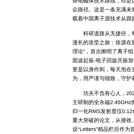
杂电磁体技术路线，而是以
众路径。这是一条充满未
载着中国离子源技术从跟
科研道路从无捷径，
漫长的攻坚之旅：徐源在脉
理论”，首次阐明了离子
面波起振-电子回旋共振
更是以身作则，每天泡在
为，用严谨与细致，守护
功夫不负有心人，2
主研制的全永磁2.45G
归一化RMS发射度仅0.1
重大突破的论文，从接收
设“Letters”精品栏