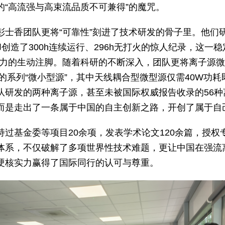
的“高流强与高束流品质不可兼得”的魔咒。
士香团队更将“可靠性”刻进了技术研发的骨子里。他们研
，却创造了300h连续运行、296h无打火的惊人纪录，这一
实力的生动注脚。随着科研的不断深入，团队更将离子源
g不等的系列“微小型源”，其中天线耦合型微型源仅需40W功耗
队研发的两种离子源，甚至未被国际权威报告收录的56种
而是走出了一条属于中国的自主创新之路，开创了属于自
过基金委等项目20余项，发表学术论文120余篇，授权
体系，不仅破解了多项世界性技术难题，更让中国在强流
硬核实力赢得了国际同行的认可与尊重。