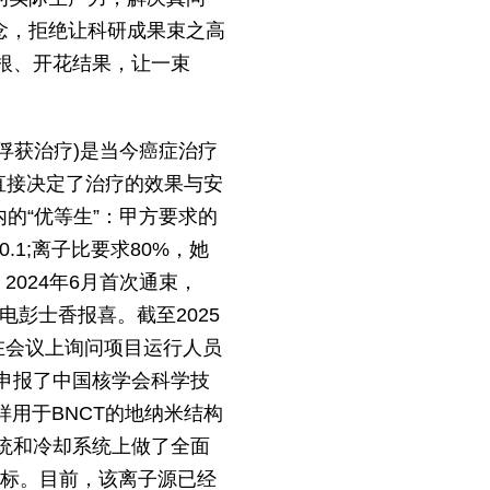
念，拒绝让科研成果束之高
根、开花结果，让一束
俘获治疗)是当今癌症治疗
直接决定了治疗的效果与安
的“优等生”：甲方要求的
.1;离子比要求80%，她
2024年6月首次通束，
电彭士香报喜。截至2025
香在会议上询问项目运行人员
申报了中国核学会科学技
样用于BNCT的地纳米结构
统和冷却系统上做了全面
计指标。目前，该离子源已经