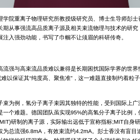
理学院重离子物理研究所教授级研究员、博士生导师彭士
长期从事‌强流高品质离子源‌及相关束流物理与技术的研
展注入强劲动能，书写了巾帼不让须眉的科研传奇。
高流强与高束流品质难以兼得是长期困扰国际学界的世界
就难以保证其“纯度高、聚焦准”，这一难题直接制约着粒
子束为例，氢分子离子束因其独特的性能，受到国际上广
一个难题。德国团队虽实现95%的高氢分子离子比例，但总
MIT)研制的离子源，实际输出远低于宣称指标;MIT自身研
为总流强6.8mA，有效束流约4.2mA。彭士香没有盲