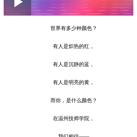
Loaded
:
Play
0:00
/
--:--
Play
Picture-
Mute
Fullscr
in-
Picture
1.89%
Video
世界有多少种颜色？
有人是炽热的红，
有人是沉静的蓝，
有人是明亮的黄，
而你，是什么颜色？
在温州技师学院，
我们相信——