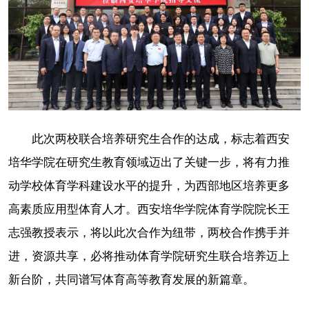
此次两校联合培养研究生合作的达成，标志着西安
培华学院在研究生教育领域迈出了关键一步，将有力推
动学校体育学科建设水平的提升，为西部地区培养更多
高素质应用型体育人才。西安培华学院体育学院院长王
志强教授表示，将以此次合作为纽带，两校合作携手并
进，资源共享，必将推动体育学院研究生联合培养迈上
新台阶，共同谱写体育高等教育发展的新篇章。