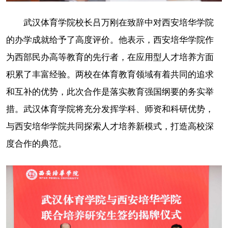
武汉体育学院校长吕万刚在致辞中对西安培华学院
的办学成就给予了高度评价。他表示，西安培华学院作
为西部民办高等教育的先行者，在应用型人才培养方面
积累了丰富经验。两校在体育教育领域有着共同的追求
和互补的优势，此次合作是落实教育强国纲要的务实举
措。武汉体育学院将充分发挥学科、师资和科研优势，
与西安培华学院共同探索人才培养新模式，打造高校深
度合作的典范。