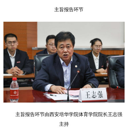
主旨报告环节
主旨报告环节由西安培华学院体育学院院长王志强
主持