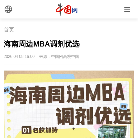
中国瓷
国情
首页
国情
助残
一带一路
海南周边MBA调剂优选
2026-04-08 16:00
来源：中国网高校中国
海洋
草原
黄河
运河
湾区
联盟
心理
老年