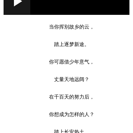
Loaded
:
Play
0:00
/
--:--
Play
Picture-
Mute
Fullscr
in-
Picture
1.89%
Video
当你挥别故乡的云，
踏上逐梦新途。
你可愿借少年意气，
丈量天地远阔？
在千百天的努力后，
你想成为怎样的人？
踏上长安热土，