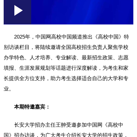
Loaded
:
Play
0:00
/
--:--
Play
Picture-
Mute
Fullscr
in-
Picture
0.17%
Video
2025年，中国网高校中国频道推出《高校中国》特
别访谈栏目，将陆续邀请全国高校招生负责人聚焦学校
办学特色、人才培养、专业解读、最新招生政策、志愿
填报、生涯发展规划等话题进行深度解读，为考生和家
长提供全方位支持，助力考生选择适合自己的大学和专
业。
本期特邀嘉宾：
长安大学招办主任王翀受邀参加中国网《高校中
国》招办访谈，为广大考生介绍长安大学的招生政策，