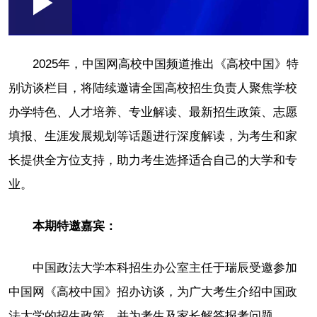
Loaded
:
Play
0:00
/
--:--
Play
Picture-
Mute
Fullscr
in-
Picture
0.15%
Video
2025年，中国网高校中国频道推出《高校中国》特
别访谈栏目，将陆续邀请全国高校招生负责人聚焦学校
办学特色、人才培养、专业解读、最新招生政策、志愿
填报、生涯发展规划等话题进行深度解读，为考生和家
长提供全方位支持，助力考生选择适合自己的大学和专
业。
本期特邀嘉宾：
中国政法大学本科招生办公室主任于瑞辰受邀参加
中国网《高校中国》招办访谈，为广大考生介绍中国政
法大学的招生政策，并为考生及家长解答报考问题。